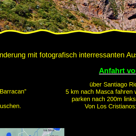
erung mit fotografisch interressanten Au
Anfahrt v
,
über Santiago R
“Barracan”
5 km nach Masca fahren wir
parken nach 200m link
äuschen.
Von Los Cristianos