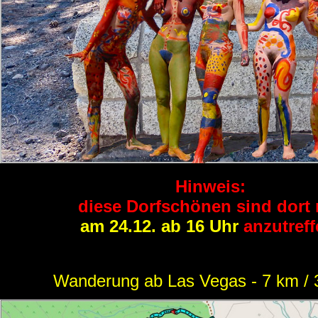
Hinweis:
diese Dorfschönen sind dort 
am 24.12. ab 16 Uhr
anzutreff
Wanderung ab Las Vegas - 7 km /