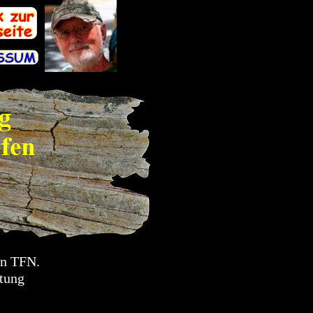
en TFN.
htung