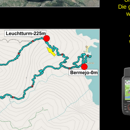
Die 
w