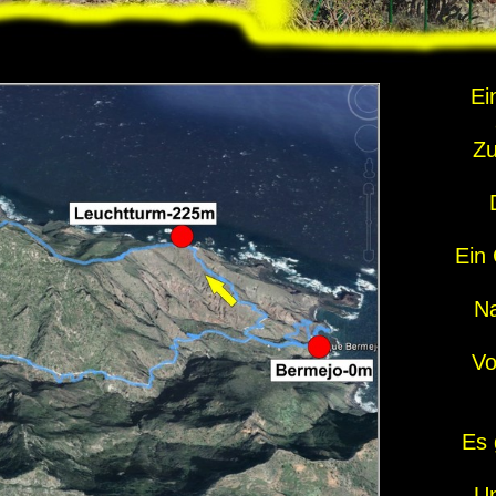
Ei
Zu
Ein 
Na
Vo
Es 
Un